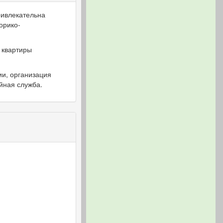
ривлекательна
орико-
 квартиры
ии, организация
йная служба.