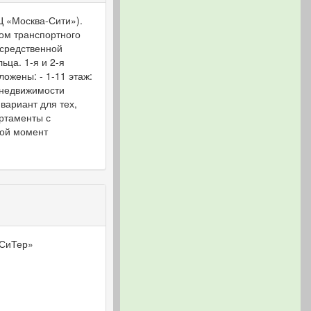
Ц «Москва-Сити»).
ом транспортного
осредственной
ьца. 1-я и 2-я
ожены: - 1-11 этаж:
 недвижимости
вариант для тех,
ртаменты с
бой момент
«СиТер»