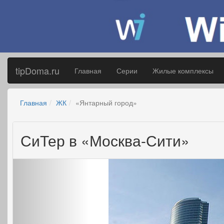
tipDoma.ru
Главная
Серии
Жилые комплексы
Главная
ЖК
«Янтарный город»
СиТер в «Москва-Сити»