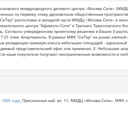
осковского международного делового центра «Москва-Сити» (ММД
иненных по первому этажу двухсветным общественным пространств
"СиТер" расположен в западной части ММДЦ «Москва-Сити» в неп
лекательного центра "Афимолл-Сити" и Третьего Транспортного Кол
ь. Согласно утвержденному проектному решению в Башне 3 распол
 17-21 этаж: Апартаменты. В рамках МФК "СиТер" на рынке элитной
вые резиденции премиум-класса небольших площадей - идеальный 
иджевый представительский офис или приемная. 2. Небольшие апа
ств наши покупатели получают неограниченные возможности в лю
 1905 года
, Пресненская наб. вл. 11, ММДЦ «Москва-Сити», МФК 