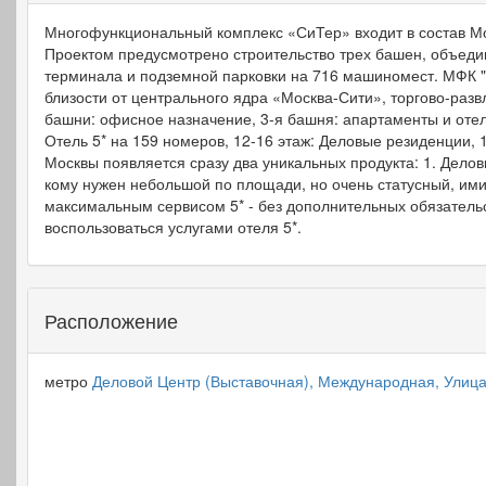
Многофункциональный комплекс «СиТер» входит в состав М
Проектом предусмотрено строительство трех башен, объед
терминала и подземной парковки на 716 машиномест. МФК 
близости от центрального ядра «Москва-Сити», торгово-разв
башни: офисное назначение, 3-я башня: апартаменты и отел
Отель 5* на 159 номеров, 12-16 этаж: Деловые резиденции,
Москвы появляется сразу два уникальных продукта: 1. Дело
кому нужен небольшой по площади, но очень статусный, им
максимальным сервисом 5* - без дополнительных обязатель
воспользоваться услугами отеля 5*.
Расположение
метро
Деловой Центр (Выставочная), Международная, Улица