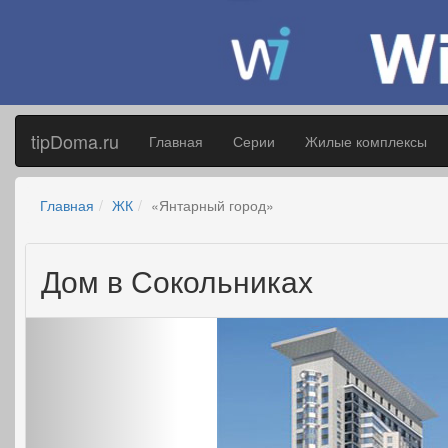
tipDoma.ru
Главная
Серии
Жилые комплексы
Главная
ЖК
«Янтарный город»
Дом в Сокольниках