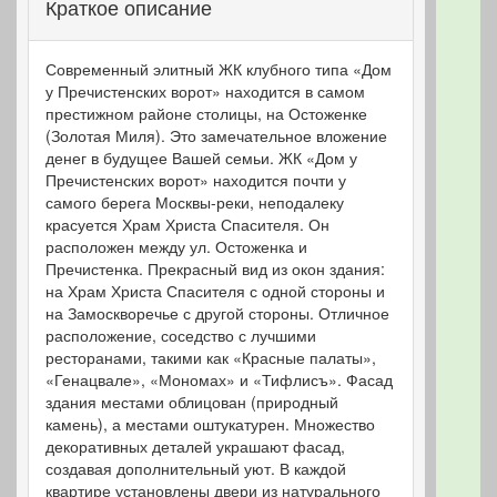
Краткое описание
Современный элитный ЖК клубного типа «Дом
у Пречистенских ворот» находится в самом
престижном районе столицы, на Остоженке
(Золотая Миля). Это замечательное вложение
денег в будущее Вашей семьи. ЖК «Дом у
Пречистенских ворот» находится почти у
самого берега Москвы-реки, неподалеку
красуется Храм Христа Спасителя. Он
расположен между ул. Остоженка и
Пречистенка. Прекрасный вид из окон здания:
на Храм Христа Спасителя с одной стороны и
на Замоскворечье с другой стороны. Отличное
расположение, соседство с лучшими
ресторанами, такими как «Красные палаты»,
«Генацвале», «Мономах» и «Тифлисъ». Фасад
здания местами облицован (природный
камень), а местами оштукатурен. Множество
декоративных деталей украшают фасад,
создавая дополнительный уют. В каждой
квартире установлены двери из натурального